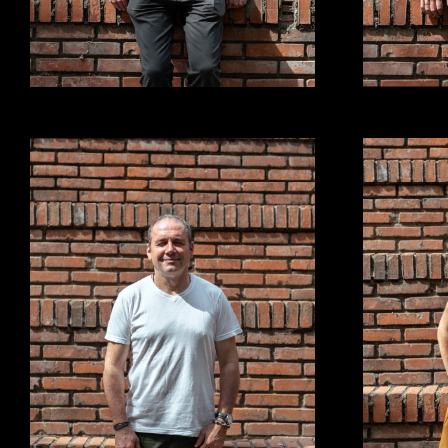
ricardo@richof.com
joel@ri