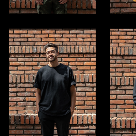
fernando@richof.com
florenci
joaquin@richof.com
facundo