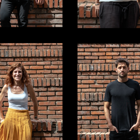
chof.com
ana.victoria@richof.com