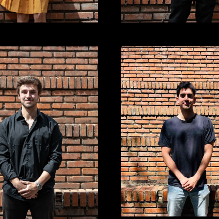
a@richof.com
leandro@richof.com
@richof.com
ignacio@richof.com